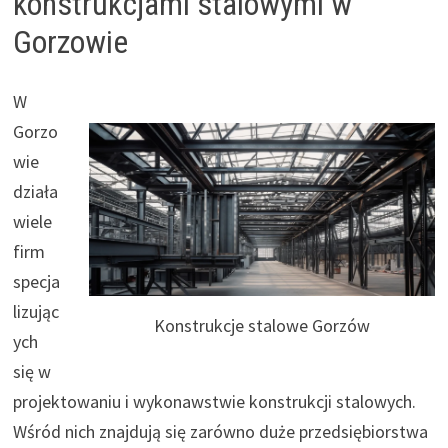
konstrukcjami stalowymi w
Gorzowie
W
Gorzo
wie
działa
wiele
firm
specja
lizując
Konstrukcje stalowe Gorzów
ych
się w
projektowaniu i wykonawstwie konstrukcji stalowych.
Wśród nich znajdują się zarówno duże przedsiębiorstwa