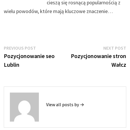
cieszą się rosnącą popularnością z
wielu powodów, które mają kluczowe znaczenie…
Nawigacja
Previous
N
PREVIOUS POST
NEXT POST
post:
p
Pozycjonowanie seo
Pozycjonowanie stron
wpisu
Lublin
Wałcz
View all posts by →