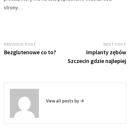
strony…
Nawigacja
Previous
N
PREVIOUS POST
NEXT POST
post:
p
Bezglutenowe co to?
Implanty zębów
wpisu
Szczecin gdzie najlepiej
View all posts by →