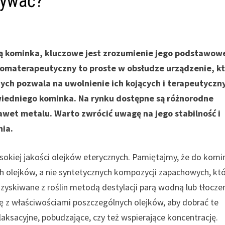
żywać?
ą kominka, kluczowe jest zrozumienie jego podstawow
romaterapeutyczny to proste w obsłudze urządzenie, k
ych pozwala na uwolnienie ich kojących i terapeutyczn
iedniego kominka. Na rynku dostępne są różnorodne
awet metalu. Warto zwrócić uwagę na jego stabilność i
nia.
kiej jakości olejków eterycznych. Pamiętajmy, że do komi
olejków, a nie syntetycznych kompozycji zapachowych, kt
zyskiwane z roślin metodą destylacji parą wodną lub tłocze
ę z właściwościami poszczególnych olejków, aby dobrać te
aksacyjne, pobudzające, czy też wspierające koncentrację.