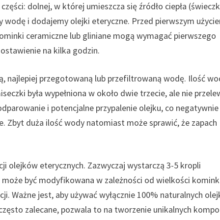
zęści: dolnej, w której umieszcza się źródło ciepła (świecz
my wodę i dodajemy olejki eteryczne. Przed pierwszym użyci
e kominki ceramiczne lub gliniane mogą wymagać pierwszego
ostawienie na kilka godzin.
 najlepiej przegotowaną lub przefiltrowaną wodę. Ilość wo
seczki była wypełniona w około dwie trzecie, ale nie przele
parowanie i potencjalne przypalenie olejku, co negatywnie
e. Zbyt duża ilość wody natomiast może sprawić, że zapach
i olejków eterycznych. Zazwyczaj wystarczą 3-5 kropli
ta może być modyfikowana w zależności od wielkości komink
cji. Ważne jest, aby używać wyłącznie 100% naturalnych ole
 często zalecane, pozwala to na tworzenie unikalnych kompo