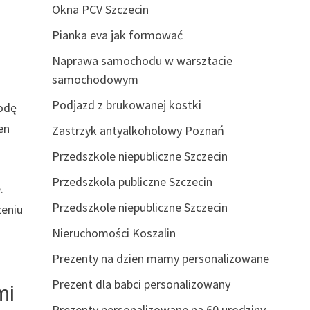
Okna PCV Szczecin
Pianka eva jak formować
Naprawa samochodu w warsztacie
samochodowym
Podjazd z brukowanej kostki
wodę
en
Zastrzyk antyalkoholowy Poznań
Przedszkole niepubliczne Szczecin
Przedszkola publiczne Szczecin
.
Przedszkole niepubliczne Szczecin
zeniu
Nieruchomości Koszalin
Prezenty na dzien mamy personalizowane
Prezent dla babci personalizowany
mi
Prezenty personalizowane na 60 urodziny