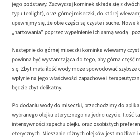
jego podstawy. Zazwyczaj kominek składa się z dwóch c
typu tealight), oraz górnej miseczki, do której wlewa
upewnijmy się, że obie części są czyste i suche. Now
„hartowania” poprzez wypełnienie ich samą wodą i poz
Następnie do górnej miseczki kominka wlewamy czystą,
powinna być wystarczająca do tego, aby górna część mi
się. Zbyt mała ilość wody może spowodować szybsze od
wpłynie na jego właściwości zapachowe i terapeutyczn
będzie zbyt delikatny.
Po dodaniu wody do miseczki, przechodzimy do aplikacj
wybranego olejku eterycznego na jedno użycie. Ilość 
intensywności zapachu olejku oraz osobistych preferen
eterycznych. Mieszanie różnych olejków jest możliwe i