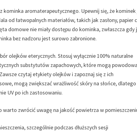
 z kominka aromaterapeutycznego. Upewnij się, że kominek 
dala od łatwopalnych materiałów, takich jak zasłony, papier 
erzęta domowe nie miały dostępu do kominka, zwłaszcza gdy 
minka bez nadzoru jest surowo zabronione.
ór olejków eterycznych. Stosuj wyłącznie 100% naturalne
syntetycznych substytutów zapachowych, które mogą powodow
Zawsze czytaj etykiety olejków i zapoznaj się z ich
rusowe, mogą zwiększać wrażliwość skóry na słońce, dlatego
nie UV po ich zastosowaniu.
 warto zwrócić uwagę na jakość powietrza w pomieszczeni
eszczenia, szczególnie podczas dłuższych sesji