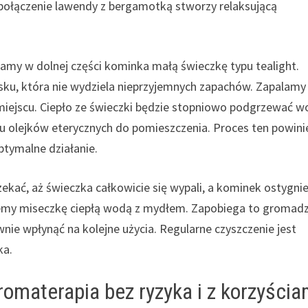
połączenie lawendy z bergamotką stworzy relaksującą
czamy w dolnej części kominka małą świeczkę typu tealight.
sku, która nie wydziela nieprzyjemnych zapachów. Zapalamy
iejscu. Ciepło ze świeczki będzie stopniowo podgrzewać 
u olejków eterycznych do pomieszczenia. Proces ten powini
ptymalne działanie.
ekać, aż świeczka całkowicie się wypali, a kominek ostygnie
emy miseczkę ciepłą wodą z mydłem. Zapobiega to gromad
nie wpłynąć na kolejne użycia. Regularne czyszczenie jest
ka.
omaterapia bez ryzyka i z korzyścia