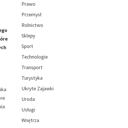
Prawo
Przemysł
Rolnictwo
ego
Sklepy
tóre
Sport
ych
Technologie
Transport
Turystyka
Ukryte Zajawki
nka
óre
Uroda
nia
Usługi
Wnętrza