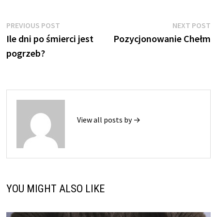
Nawigacja
Previous
N
PREVIOUS POST
NEXT POST
post:
p
Ile dni po śmierci jest
Pozycjonowanie Chełm
wpisu
pogrzeb?
View all posts by →
YOU MIGHT ALSO LIKE