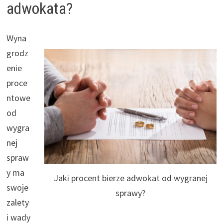
adwokata?
Wyna
grodz
enie
proce
ntowe
od
wygra
nej
spraw
y ma
Jaki procent bierze adwokat od wygranej
swoje
sprawy?
zalety
i wady