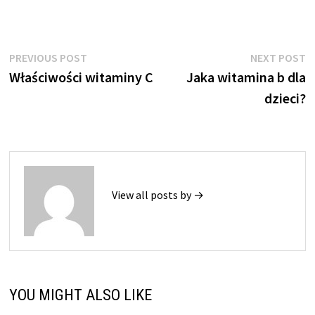
Nawigacja
Previous
N
PREVIOUS POST
NEXT POST
post:
p
Właściwości witaminy C
Jaka witamina b dla
wpisu
dzieci?
View all posts by →
YOU MIGHT ALSO LIKE