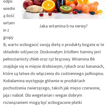
odpo
wiedni
ą ilość
witam
Jaka witamina b na nerwy?
in z
grupy
B, warto wzbogacić swoją dietę o produkty bogate w te
składniki odżywcze. Doskonałym źródłem tiaminy jest
pełnoziarnisty chleb oraz ryż brązowy. Witamina B6
znajduje się w mięsie drobiowym, rybach oraz bananach,
które są łatwe do włączenia do codziennego jadłospisu.
Kobalamina występuje głównie w produktach
pochodzenia zwierzęcego, takich jak mięso czerwone,
jaja i nabiał. Dla wegetarian i wegan dobrym
rozwiązaniem mogą być wzbogacone płatki