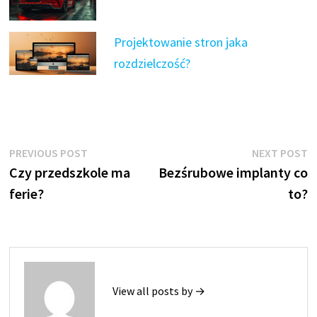
Projektowanie stron jaka
rozdzielczość?
Nawigacja
Previous
N
PREVIOUS POST
NEXT POST
post:
p
Czy przedszkole ma
Bezśrubowe implanty co
wpisu
ferie?
to?
View all posts by →