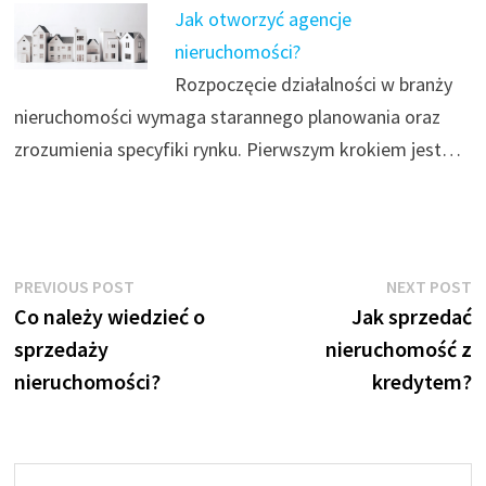
Jak otworzyć agencje
nieruchomości?
Rozpoczęcie działalności w branży
nieruchomości wymaga starannego planowania oraz
zrozumienia specyfiki rynku. Pierwszym krokiem jest…
Nawigacja
Previous
N
PREVIOUS POST
NEXT POST
post:
p
Co należy wiedzieć o
Jak sprzedać
wpisu
sprzedaży
nieruchomość z
nieruchomości?
kredytem?