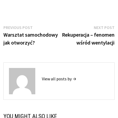
Nawigacja
Previous
N
PREVIOUS POST
NEXT POST
post:
p
Warsztat samochodowy
Rekuperacja – fenomen
wpisu
jak otworzyć?
wśród wentylacji
View all posts by →
YOU MIGHT ALSO LIKE