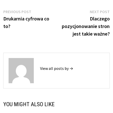
Nawigacja
Previous
N
PREVIOUS POST
NEXT POST
post:
p
Drukarnia cyfrowa co
Dlaczego
wpisu
to?
pozycjonowanie stron
jest takie ważne?
View all posts by →
YOU MIGHT ALSO LIKE