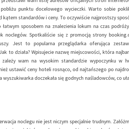
a przedstawi wam listę adresów oficjalnych stron internet
 pobliżu punktu docelowego wycieczki. Warto sobie pokli
d kątem standardów i ceny. To oczywiście najprostszy spos
o łatwym sposobem na znalezienia lokum na czas podróży
k noclegów. Spotkaliście się z promocją strony booking
zy. Jest to popularna przeglądarka oferująca zestawi
ak to działa? Wpisujecie nazwę miejscowości, która najbar
eśli zależy wam na wysokim standardzie wypoczynku w h
nież ustawić ceny hoteli rosnąco, od najtańszego po najdro
 wyszukiwarka doczekała się godnych naśladowców, co uł
erwacja noclegu nie jest niczym specjalnie trudnym. Załóżm