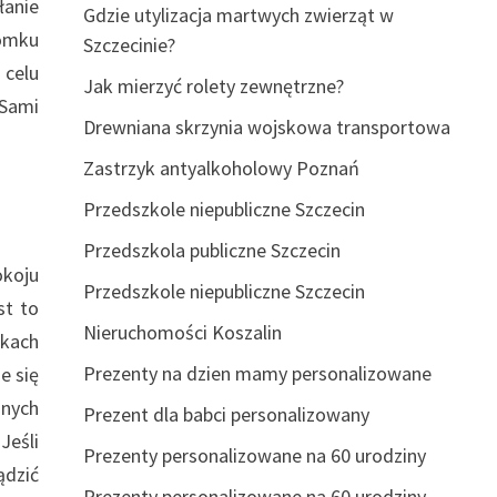
łanie
Gdzie utylizacja martwych zwierząt w
omku
Szczecinie?
 celu
Jak mierzyć rolety zewnętrzne?
 Sami
Drewniana skrzynia wojskowa transportowa
Zastrzyk antyalkoholowy Poznań
Przedszkole niepubliczne Szczecin
Przedszkola publiczne Szczecin
okoju
Przedszkole niepubliczne Szczecin
st to
Nieruchomości Koszalin
kach
Prezenty na dzien mamy personalizowane
e się
anych
Prezent dla babci personalizowany
Jeśli
Prezenty personalizowane na 60 urodziny
ądzić
Prezenty personalizowane na 60 urodziny