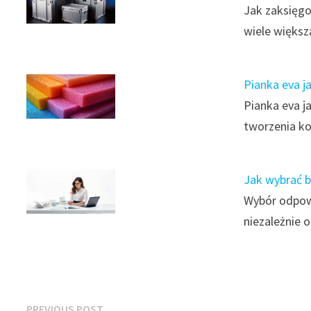
Jak zaksięgo
wiele więks
Pianka eva 
Pianka eva j
tworzenia k
Jak wybrać 
Wybór odpowi
niezależnie o
Previous
PREVIOUS POST