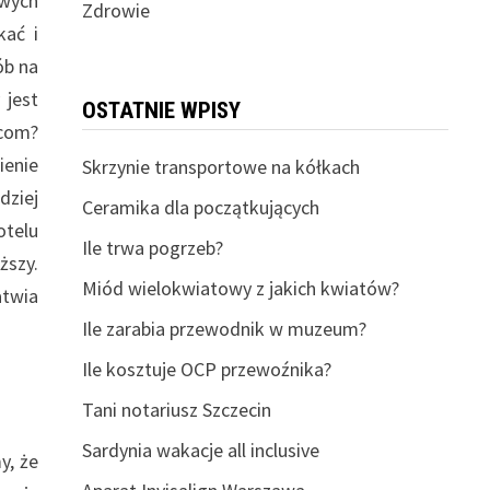
owych
Zdrowie
kać i
ób na
 jest
OSTATNIE WPISY
.com?
enie
Skrzynie transportowe na kółkach
dziej
Ceramika dla początkujących
otelu
Ile trwa pogrzeb?
ższy.
Miód wielokwiatowy z jakich kwiatów?
atwia
Ile zarabia przewodnik w muzeum?
Ile kosztuje OCP przewoźnika?
Tani notariusz Szczecin
Sardynia wakacje all inclusive
y, że