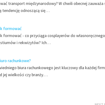
wać transport międzynarodowy? W chwili obecnej zauważa s
zą tendencję odnoszącą się…
jak formować
ak formować - co przyciąga cosplayerów do własnoręcznego
ostiumów i rekwizytów? Ich…
biuro rachunkowe?
edniego biura rachunkowego jest kluczowy dla każdej firm
d jej wielkości czy branży.…
NEXT 