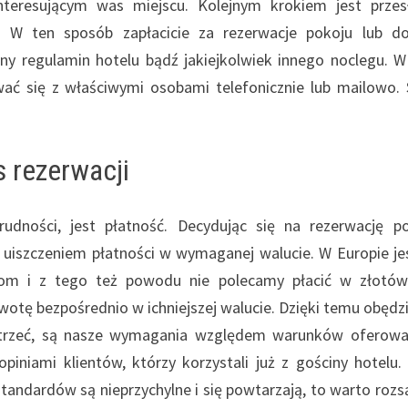
teresującym was miejscu. Kolejnym krokiem jest przes
 W ten sposób zapłacicie za rezerwacje pokoju lub d
ny regulamin hotelu bądź jakiejkolwiek innego noclegu. W
ować się z właściwymi osobami telefonicznie lub mailowo.
s rezerwacji
udności, jest płatność. Decydując się na rezerwację p
z uiszczeniem płatności w wymaganej walucie. W Europie je
om i z tego też powodu nie polecamy płacić w złotów
wotę bezpośrednio w ichniejszej walucie. Dzięki temu obędzi
patrzeć, są nasze wymagania względem warunków oferow
piniami klientów, którzy korzystali już z gościny hotelu. 
tandardów są nieprzychylne i się powtarzają, to warto rozs