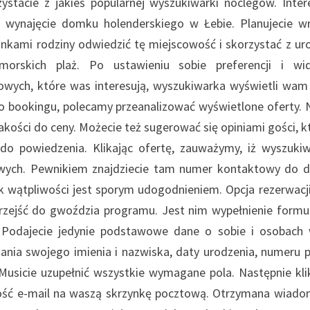
zystacie z jakieś popularnej wyszukiwarki noclegów. Inter
 wynajęcie domku holenderskiego w Łebie. Planujecie w
onkami rodziny odwiedzić tę miejscowość i skorzystać z u
morskich plaż. Po ustawieniu sobie preferencji i wi
owych, które was interesują, wyszukiwarka wyświetli wam 
go bookingu, polecamy przeanalizować wyświetlone oferty. 
kości do ceny. Możecie też sugerować się opiniami gości, k
 do powiedzenia. Klikając ofertę, zauważymy, iż wyszuki
owych. Pewnikiem znajdziecie tam numer kontaktowy do d
iek wątpliwości jest sporym udogodnieniem. Opcja rezerwacji
przejść do gwoździa programu. Jest nim wypełnienie formu
 Podajecie jedynie podstawowe dane o sobie i osobach
nia swojego imienia i nazwiska, daty urodzenia, numeru p
 Musicie uzupełnić wszystkie wymagane pola. Następnie kli
mość e-mail na waszą skrzynkę pocztową. Otrzymana wiad