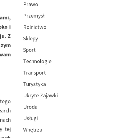
Prawo
Przemysł
ami,
ko i
Rolnictwo
ju. Z
Sklepy
 czym
Sport
 wam
Technologie
Transport
Turystyka
Ukryte Zajawki
 tego
Uroda
earch
Usługi
anach
ę tej
Wnętrza