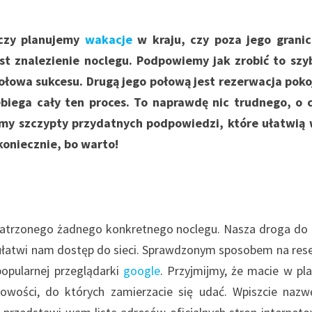
 czy planujemy
wakacje
w kraju, czy poza jego granic
t znalezienie noclegu. Podpowiemy jak zrobić to szyb
połowa sukcesu. Drugą jego połową jest rezerwacja poko
zebiega cały ten proces. To naprawdę nic trudnego, o
limy szczypty przydatnych podpowiedzi, które ułatwią
koniecznie, bo warto!
upatrzonego żadnego konkretnego noclegu. Nasza droga do
 ułatwi nam dostęp do sieci. Sprawdzonym sposobem na res
opularnej przeglądarki
google
. Przyjmijmy, że macie w pl
cowości, do których zamierzacie się udać. Wpiszcie nazw