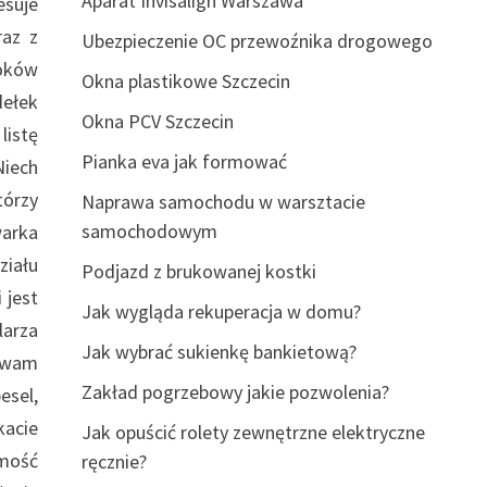
Aparat Invisalign Warszawa
esuje
raz z
Ubezpieczenie OC przewoźnika drogowego
roków
Okna plastikowe Szczecin
dełek
Okna PCV Szczecin
listę
Pianka eva jak formować
Niech
tórzy
Naprawa samochodu w warsztacie
samochodowym
warka
ziału
Podjazd z brukowanej kostki
 jest
Jak wygląda rekuperacja w domu?
larza
Jak wybrać sukienkę bankietową?
 wam
Zakład pogrzebowy jakie pozwolenia?
esel,
kacie
Jak opuścić rolety zewnętrzne elektryczne
omość
ręcznie?