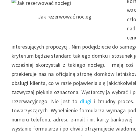
kor
was
Jak rezerwować noclegi
czł
nad
cen
interesujących propozycji. Nim podejdziecie do same
kryterium będzie standard takiego domku i stosunek ja
wcześniej skorzystali z takiego noclegu i mają coś
przekieruje nas na oficjalną stronę domków letnisk
obsługi klienta, co w razie pojawienia się jakichkolw
zazwyczaj pięknie oznaczona. Wystarczy ją wybrać i 
rezerwacyjnego. Nie jest to
długi
i żmudny proces.
towarzyszących. Wypełnienie formularza wymaga poda
numeru telefonu, adresu e-mail i nr. karty bankowej.
wysłanie formularza i po chwili otrzymujecie wiado