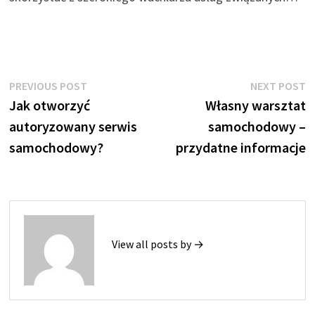
Nawigacja
Previous
N
PREVIOUS POST
NEXT POST
post:
p
Jak otworzyć
Własny warsztat
wpisu
autoryzowany serwis
samochodowy –
samochodowy?
przydatne informacje
View all posts by →