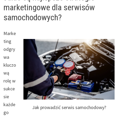
marketingowe dla serwisów
samochodowych?
Marke
ting
odgry
wa
kluczo
wą
rolę w
sukce
sie
każde
Jak prowadzić serwis samochodowy?
go