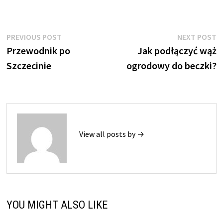
Nawigacja
Previous
N
PREVIOUS POST
NEXT POST
post:
p
Przewodnik po
Jak podłączyć wąż
wpisu
Szczecinie
ogrodowy do beczki?
View all posts by →
YOU MIGHT ALSO LIKE