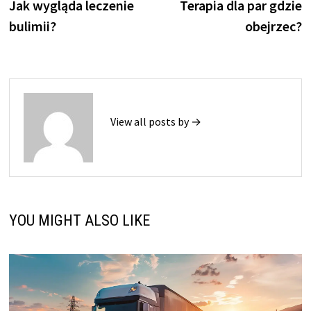
post:
p
Jak wygląda leczenie
Terapia dla par gdzie
wpisu
bulimii?
obejrzec?
View all posts by →
YOU MIGHT ALSO LIKE