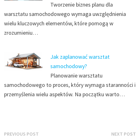
Tworzenie biznes planu dla
warsztatu samochodowego wymaga uwzględnienia
wielu kluczowych elementów, które pomogą w
zrozumieniu…
Jak zaplanować warsztat
samochodowy?
Planowanie warsztatu
samochodowego to proces, który wymaga staranności i
przemyślenia wielu aspektów. Na początku warto…
Nawigacja
Previous
N
PREVIOUS POST
NEXT POST