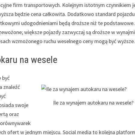
cyjne firm transportowych. Kolejnym istotnym czynnikiem j
wyższa będzie cena całkowita. Dodatkowo standard pojazdu
atkowymi udogodnieniami będą droższe niż te podstawowe.
przewożone; większe pojazdy zazwyczaj są droższe w wynajmi
esach wzmożonego ruchu weselnego ceny mogą być wyższe
okaru na wesele
 być
a znaleźć
być
Ile za wynajem autokaru na wesele?
posiada swoje
ertą oraz
 porównywarek
ch ofert w jednym miejscu. Social media to kolejna platfor