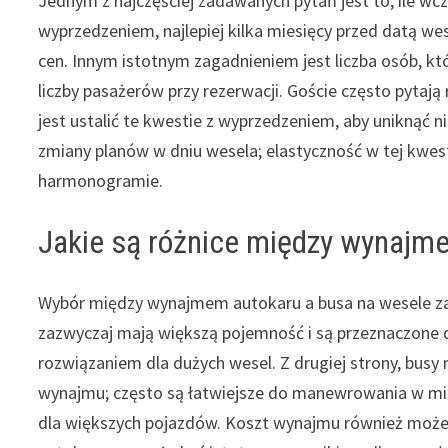
Jednym z najczęściej zadawanych pytań jest to, ile wc
wyprzedzeniem, najlepiej kilka miesięcy przed datą w
cen. Innym istotnym zagadnieniem jest liczba osób, 
liczby pasażerów przy rezerwacji. Goście często pytają
jest ustalić te kwestie z wyprzedzeniem, aby uniknąć 
zmiany planów w dniu wesela; elastyczność w tej kwe
harmonogramie.
Jakie są różnice między wynajm
Wybór między wynajmem autokaru a busa na wesele zal
zazwyczaj mają większą pojemność i są przeznaczone do
rozwiązaniem dla dużych wesel. Z drugiej strony, busy
wynajmu; często są łatwiejsze do manewrowania w mie
dla większych pojazdów. Koszt wynajmu również może s