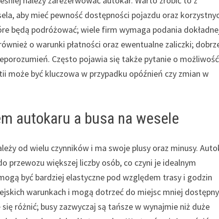
ześniej należy zarezerwować autokar. Warto zrobić to z
esela, aby mieć pewność dostępności pojazdu oraz korzystny
które będą podróżować; wiele firm wymaga podania dokładne
 również o warunki płatności oraz ewentualne zaliczki; dobrz
nieporozumień. Często pojawia się także pytanie o możliwoś
stii może być kluczowa w przypadku opóźnień czy zmian w
em autokaru a busa na wesele
eży od wielu czynników i ma swoje plusy oraz minusy. Auto
 przewozu większej liczby osób, co czyni je idealnym
 mogą być bardziej elastyczne pod względem trasy i godzin
jskich warunkach i mogą dotrzeć do miejsc mniej dostępn
ię różnić; busy zazwyczaj są tańsze w wynajmie niż duże