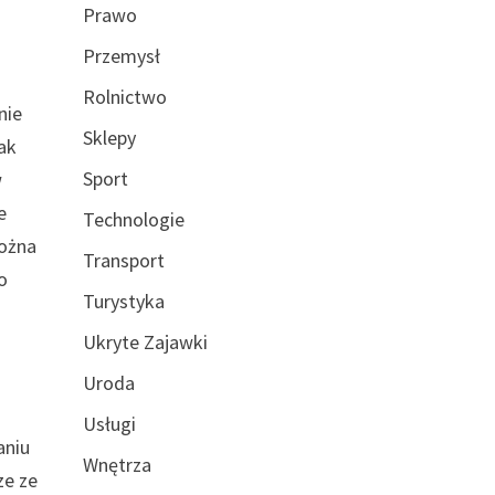
Prawo
Przemysł
Rolnictwo
nie
Sklepy
ak
Sport
w
e
Technologie
można
Transport
o
Turystyka
Ukryte Zajawki
Uroda
Usługi
aniu
Wnętrza
ze ze