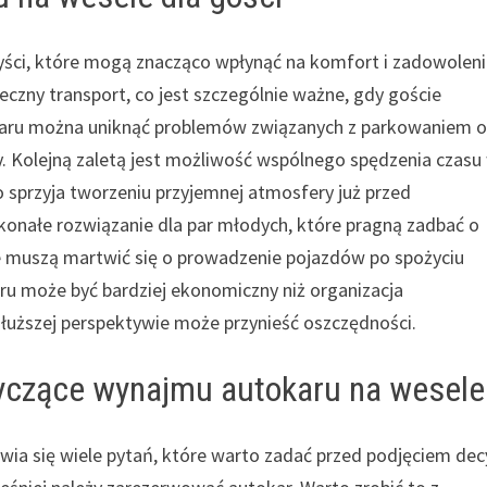
yści, które mogą znacząco wpłynąć na komfort i zadowolen
czny transport, co jest szczególnie ważne, gdy goście
okaru można uniknąć problemów związanych z parkowaniem o
cy. Kolejną zaletą jest możliwość wspólnego spędzenia czasu
 sprzyja tworzeniu przyjemnej atmosfery już przed
onałe rozwiązanie dla par młodych, które pragną zadbać o
ie muszą martwić się o prowadzenie pojazdów po spożyciu
ru może być bardziej ekonomiczny niż organizacja
dłuższej perspektywie może przynieść oszczędności.
tyczące wynajmu autokaru na wesele
a się wiele pytań, które warto zadać przed podjęciem decy