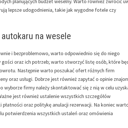
łodych planujących budżet weselny. Warto również zwrócić 
ją lepsze udogodnienia, takie jak wygodne fotele czy
 autokaru na wesele
awnie i bezproblemowo, warto odpowiednio się do niego
gości oraz ich potrzeb; warto stworzyć listę osób, które bę
 powrotu. Następnie warto poszukać ofert różnych firm
ny oraz usługi. Dobrze jest również zapytać o opinie znajo
 Po wyborze firmy należy skontaktować się z nią w celu uzysk
Ważne jest również ustalenie wszystkich szczegółów
łatności oraz politykę anulacji rezerwacji. Na koniec wart
elu potwierdzenia wszystkich ustaleń oraz omówienia