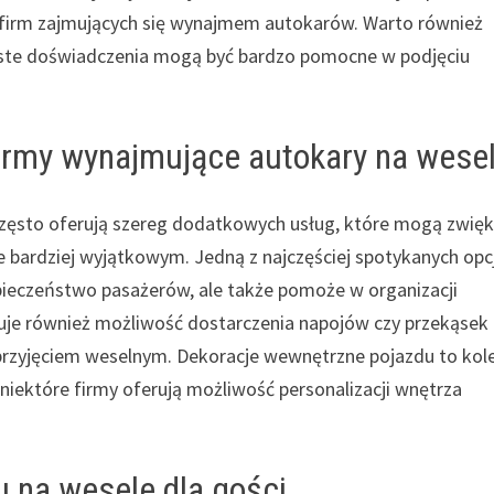
 firm zajmujących się wynajmem autokarów. Warto również
biste doświadczenia mogą być bardzo pomocne w podjęciu
firmy wynajmujące autokary na wese
zęsto oferują szereg dodatkowych usług, które mogą zwię
 bardziej wyjątkowym. Jedną z najczęściej spotykanych opcj
zpieczeństwo pasażerów, ale także pomoże w organizacji
ruje również możliwość dostarczenia napojów czy przekąsek
przyjęciem weselnym. Dekoracje wewnętrzne pojazdu to kol
iektóre firmy oferują możliwość personalizacji wnętrza
u na wesele dla gości