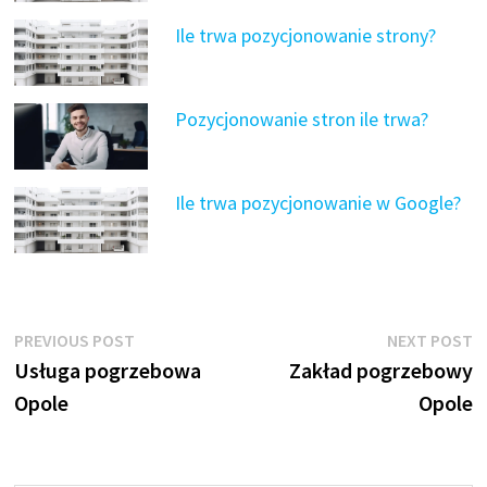
Ile trwa pozycjonowanie strony?
Pozycjonowanie stron ile trwa?
Ile trwa pozycjonowanie w Google?
Nawigacja
Previous
N
PREVIOUS POST
NEXT POST
post:
p
Usługa pogrzebowa
Zakład pogrzebowy
wpisu
Opole
Opole