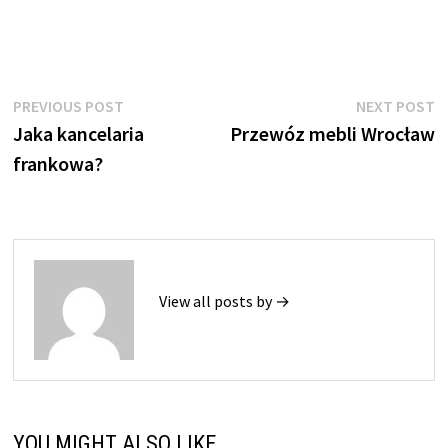
Nawigacja
Previous
N
PREVIOUS POST
NEXT POST
post:
p
Jaka kancelaria
Przewóz mebli Wrocław
wpisu
frankowa?
View all posts by →
YOU MIGHT ALSO LIKE