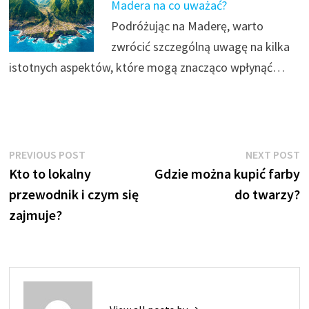
Madera na co uważać?
Podróżując na Maderę, warto
zwrócić szczególną uwagę na kilka
istotnych aspektów, które mogą znacząco wpłynąć…
Nawigacja
Previous
N
PREVIOUS POST
NEXT POST
post:
p
Kto to lokalny
Gdzie można kupić farby
wpisu
przewodnik i czym się
do twarzy?
zajmuje?