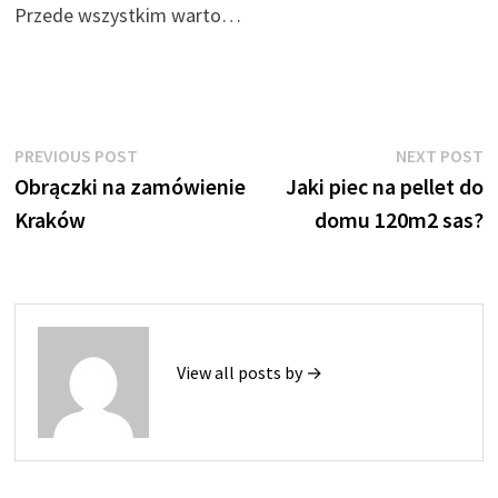
Przede wszystkim warto…
Nawigacja
Previous
N
PREVIOUS POST
NEXT POST
post:
p
Obrączki na zamówienie
Jaki piec na pellet do
wpisu
Kraków
domu 120m2 sas?
View all posts by →