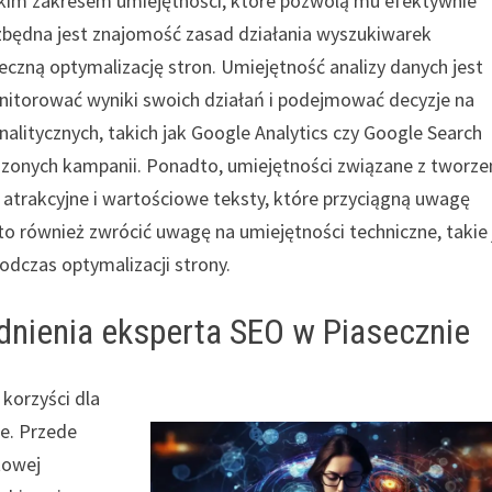
kim zakresem umiejętności, które pozwolą mu efektywnie
zbędna jest znajomość zasad działania wyszukiwarek
czną optymalizację stron. Umiejętność analizy danych jest
nitorować wyniki swoich działań i podejmować decyzje na
alitycznych, takich jak Google Analytics czy Google Search
dzonych kampanii. Ponadto, umiejętności związane z tworz
ć atrakcyjne i wartościowe teksty, które przyciągną uwagę
 również zwrócić uwagę na umiejętności techniczne, takie 
dczas optymalizacji strony.
udnienia eksperta SEO w Piasecznie
 korzyści dla
e. Przede
towej