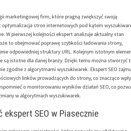
gii marketingowej firm, które pragną zwiększyć swoją
t optymalizacja stron internetowych pod kątem wyszukiwar
e. W pierwszej kolejności ekspert analizuje aktualny stan
Może to obejmować poprawę szybkości ładowania strony,
ienie odpowiedniej struktury URL. Kolejnym istotnym elem
e są istotne dla danej branży. Dzięki temu można stworzyć t
nie zgodne z algorytmami wyszukiwarek. Ekspert SEO zajmu
rtościowych linków prowadzących do strony, co znacząco wpł
 wspomnieć o monitorowaniu wyników działań SEO, co pozw
 zmiany w algorytmach wyszukiwarek.
ć ekspert SEO w Piasecznie