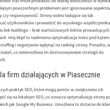
 dobór fraz może prowadzić do niskiej widoczności w wynik
Kolejnym powszechnym problemem jest ignorowanie aspektó
y czy responsywność. Strony wolno ładujące się lub
cać użytkowników i prowadzić do wysokiego współczynnik
iu link buildingu – brak wartościowych linków prowadzących
ch. Inny błąd to nadmierna optymalizacja treści pod kątem
tuffing i negatywnie wpłynąć na ranking strony. Ponadto, w
ziałań, co uniemożliwia im dostosowywanie strategii do
ych.
la firm działających w Piasecznie
lepszych praktyk SEO, które mogą pomóc w zwiększeniu ich
pić się na lokalnym SEO, co oznacza optymalizację strony p
akich jak Google My Business. Umożliwia to dotarcie do kli