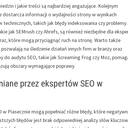
edzin i jakie treści są najbardziej angażujące. Kolejnym
e dostarcza informacji o wydajności strony w wynikach
 technicznych, takich jak błędy indeksowania czy problemy 
akie jak SEMrush czy Ahrefs, są również niezbędne dla eksp
raz, które mogą przyciągnąć ruch na stronę. Warto także
 pozwalają na śledzenie działań innych firm w branży oraz
my do audytu SEO, takie jak Screaming Frog czy Moz, pomag
azują obszary wymagające poprawy.
łniane przez ekspertów SEO w
O w Piasecznie mogą popełniać różne błędy, które negatywn
stszych błędów jest brak odpowiedniej analizy słów kluczo