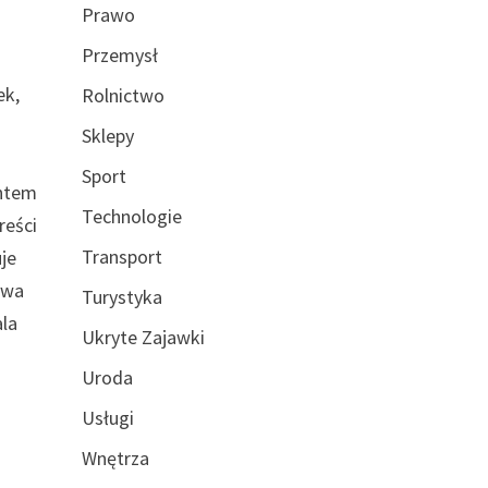
Prawo
Przemysł
ek,
Rolnictwo
Sklepy
Sport
entem
Technologie
reści
Transport
je
ywa
Turystyka
ala
Ukryte Zajawki
Uroda
Usługi
Wnętrza