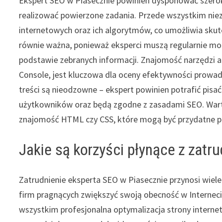
Ekspert SEO w Piasecznie powinien dysponować szero
realizować powierzone zadania. Przede wszystkim nie
internetowych oraz ich algorytmów, co umożliwia skute
równie ważna, ponieważ eksperci muszą regularnie mo
podstawie zebranych informacji. Znajomość narzędzi an
Console, jest kluczowa dla oceny efektywności prowa
treści są nieodzowne – ekspert powinien potrafić pisa
użytkowników oraz będą zgodne z zasadami SEO. Warto
znajomość HTML czy CSS, które mogą być przydatne po
Jakie są korzyści płynące z zatr
Zatrudnienie eksperta SEO w Piasecznie przynosi wiele
firm pragnących zwiększyć swoją obecność w Interneci
wszystkim profesjonalna optymalizacja strony interne