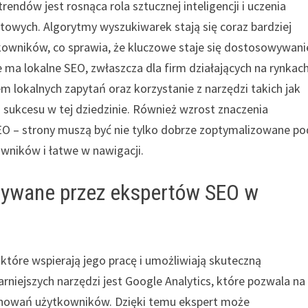
endów jest rosnąca rola sztucznej inteligencji i uczenia
owych. Algorytmy wyszukiwarek stają się coraz bardziej
tkowników, co sprawia, że kluczowe staje się dostosowywani
e ma lokalne SEO, zwłaszcza dla firm działających na rynkac
m lokalnych zapytań oraz korzystanie z narzędzi takich jak
a sukcesu w tej dziedzinie. Również wzrost znaczenia
O – strony muszą być nie tylko dobrze zoptymalizowane po
owników i łatwe w nawigacji.
używane przez ekspertów SEO w
 które wspierają jego pracę i umożliwiają skuteczną
rniejszych narzędzi jest Google Analytics, które pozwala na
achowań użytkowników. Dzięki temu ekspert może