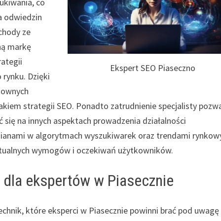
ukiwania, co
ba odwiedzin
ychody ze
ną markę
ategii
Ekspert SEO Piaseczno
rynku. Dzięki
ztownych
akiem strategii SEO. Ponadto zatrudnienie specjalisty pozw
 się na innych aspektach prowadzenia działalności
zmianami w algorytmach wyszukiwarek oraz trendami rynkow
ktualnych wymogów i oczekiwań użytkowników.
 dla ekspertów w Piasecznie
echnik, które eksperci w Piasecznie powinni brać pod uwagę