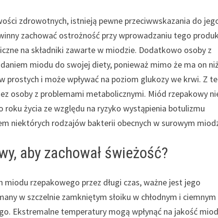
ości zdrowotnych, istnieją pewne przeciwwskazania do jeg
owinny zachować ostrożność przy wprowadzaniu tego produ
giczne na składniki zawarte w miodzie. Dodatkowo osoby z
odaniem miodu do swojej diety, ponieważ mimo że ma on ni
rów prostych i może wpływać na poziom glukozy we krwi. Z t
ez osoby z problemami metabolicznymi. Miód rzepakowy ni
o roku życia ze względu na ryzyko wystąpienia botulizmu
m niektórych rodzajów bakterii obecnych w surowym miodz
wy, aby zachował świeżość?
ch miodu rzepakowego przez długi czas, ważne jest jego
many w szczelnie zamkniętym słoiku w chłodnym i ciemnym
znego. Ekstremalne temperatury mogą wpłynąć na jakość mio