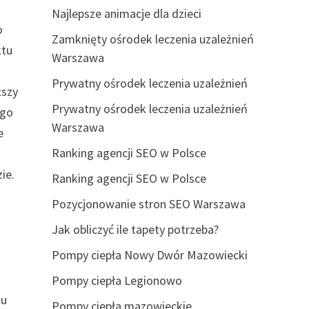
Najlepsze animacje dla dzieci
o
Zamknięty ośrodek leczenia uzależnień
ktu
Warszawa
Prywatny ośrodek leczenia uzależnień
ższy
Prywatny ośrodek leczenia uzależnień
ego
Warszawa
e
Ranking agencji SEO w Polsce
ie.
Ranking agencji SEO w Polsce
Pozycjonowanie stron SEO Warszawa
Jak obliczyć ile tapety potrzeba?
Pompy ciepła Nowy Dwór Mazowiecki
Pompy ciepła Legionowo
du
Pompy ciepła mazowieckie