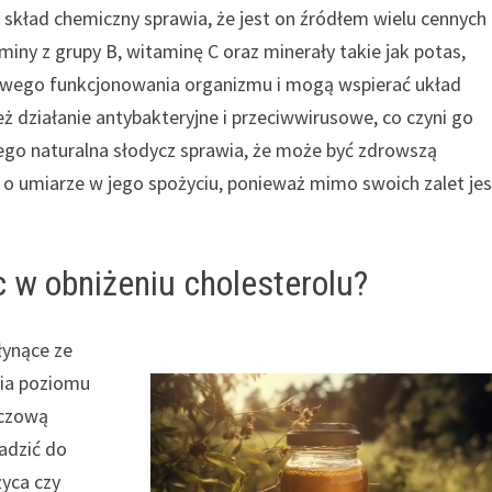
skład chemiczny sprawia, że jest on źródłem wielu cennych
iny z grupy B, witaminę C oraz minerały takie jak potas,
łowego funkcjonowania organizmu i mogą wspierać układ
działanie antybakteryjne i przeciwwirusowe, co czyni go
ego naturalna słodycz sprawia, że może być zdrowszą
 o umiarze w jego spożyciu, ponieważ mimo swoich zalet jes
w obniżeniu cholesterolu?
łynące ze
ia poziomu
zczową
adzić do
yca czy