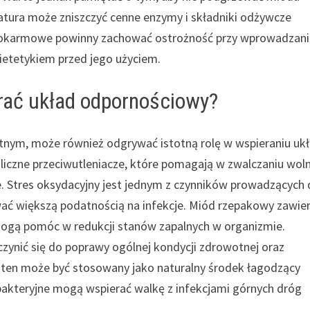
atura może zniszczyć cenne enzymy i składniki odżywcze
e pokarmowe powinny zachować ostrożność przy wprowadzan
dietetykiem przed jego użyciem.
rać układ odpornościowy?
nym, może również odgrywać istotną rolę w wspieraniu uk
liczne przeciwutleniacze, które pomagają w zwalczaniu wol
e. Stres oksydacyjny jest jednym z czynników prowadzących
ać większą podatnością na infekcje. Miód rzepakowy zawie
 mogą pomóc w redukcji stanów zapalnych w organizmie.
ynić się do poprawy ogólnej kondycji zdrowotnej oraz
 ten może być stosowany jako naturalny środek łagodzący
ybakteryjne mogą wspierać walkę z infekcjami górnych dróg