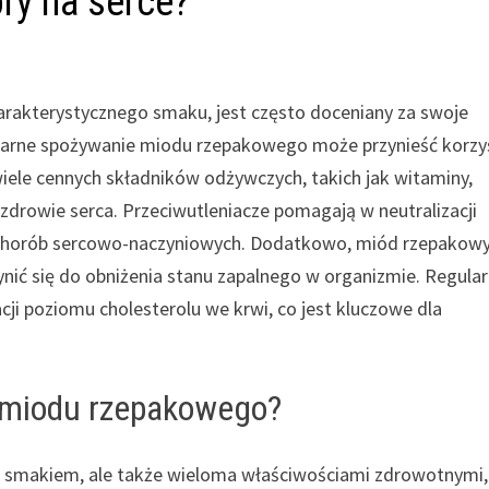
ry na serce?
arakterystycznego smaku, jest często doceniany za swoje
ularne spożywanie miodu rzepakowego może przynieść korzy
iele cennych składników odżywczych, takich jak witaminy,
zdrowie serca. Przeciwutleniacze pomagają w neutralizacji
o chorób sercowo-naczyniowych. Dodatkowo, miód rzepakow
ynić się do obniżenia stanu zapalnego w organizmie. Regula
i poziomu cholesterolu we krwi, co jest kluczowe dla
 miodu rzepakowego?
ym smakiem, ale także wieloma właściwościami zdrowotnymi,