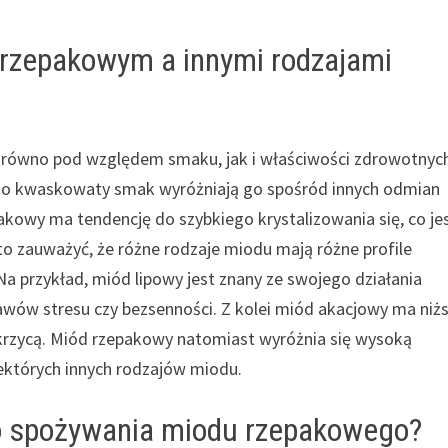
 rzepakowym a innymi rodzajami
arówno pod względem smaku, jak i właściwości zdrowotnyc
ekko kwaskowaty smak wyróżniają go spośród innych odmian
akowy ma tendencję do szybkiego krystalizowania się, co je
to zauważyć, że różne rodzaje miodu mają różne profile
 przykład, miód lipowy jest znany ze swojego działania
wów stresu czy bezsenności. Z kolei miód akacjowy ma niż
ukrzycą. Miód rzepakowy natomiast wyróżnia się wysoką
iektórych innych rodzajów miodu.
do spożywania miodu rzepakowego?