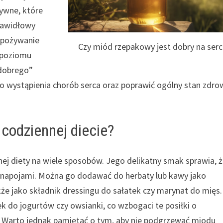
ywne, które
rawidłowy
 spożywanie
Czy miód rzepakowy jest dobry na serc
 poziomu
„dobrego”
o wystąpienia chorób serca oraz poprawić ogólny stan zdro
codziennej diecie?
 diety na wiele sposobów. Jego delikatny smak sprawia, 
 napojami. Można go dodawać do herbaty lub kawy jako
akże jako składnik dressingu do sałatek czy marynat do mięs.
do jogurtów czy owsianki, co wzbogaci te posiłki o
 Warto jednak pamiętać o tym, aby nie podgrzewać miodu