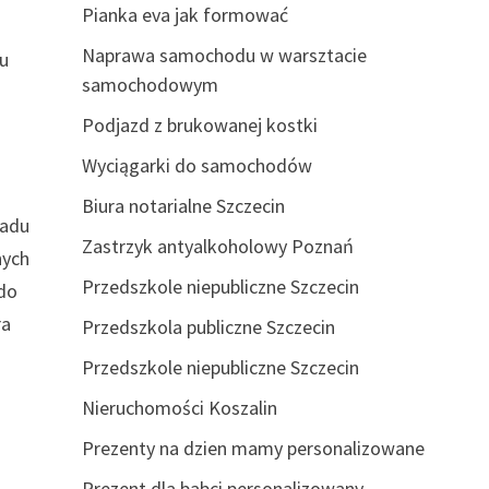
Pianka eva jak formować
Naprawa samochodu w warsztacie
iu
samochodowym
Podjazd z brukowanej kostki
Wyciągarki do samochodów
Biura notarialne Szczecin
ładu
Zastrzyk antyalkoholowy Poznań
nych
Przedszkole niepubliczne Szczecin
 do
ra
Przedszkola publiczne Szczecin
Przedszkole niepubliczne Szczecin
Nieruchomości Koszalin
Prezenty na dzien mamy personalizowane
Prezent dla babci personalizowany