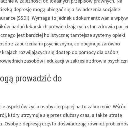
znacznie w zależności od lokalnych przepisów prawnych. Na
ciężką depresję mogą ubiegać się o świadczenia socjalne
y Insurance (SSDI). Wymaga to jednak udokumentowania wpły
ików badań lekarskich potwierdzających stan zdrowia pacje
znego jest bardziej holistyczne; tamtejsze systemy opieki
osób z zaburzeniami psychicznymi, co obejmuje zarówno
 w krajach rozwijających się dostęp do pomocy dla osób z
owiednich zasobów i edukacji w zakresie zdrowia psychicz
mogą prowadzić do
le aspektów życia osoby cierpiącej na to zaburzenie. Wśród
, który utrzymuje się przez dłuższy czas, a także utratę
ci. Osoby z depresją często doświadczają również problemó