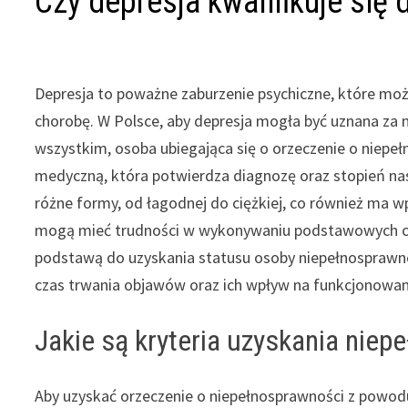
Czy depresja kwalifikuje się
Depresja to poważne zaburzenie psychiczne, które moż
chorobę. W Polsce, aby depresja mogła być uznana za n
wszystkim, osoba ubiegająca się o orzeczenie o niep
medyczną, która potwierdza diagnozę oraz stopień na
różne formy, od łagodnej do ciężkiej, co również ma wp
mogą mieć trudności w wykonywaniu podstawowych czyn
podstawą do uzyskania statusu osoby niepełnosprawne
czas trwania objawów oraz ich wpływ na funkcjonowan
Jakie są kryteria uzyskania niep
Aby uzyskać orzeczenie o niepełnosprawności z powodu 