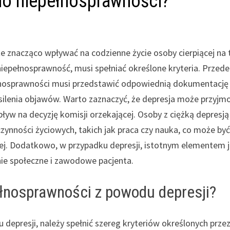
 do niepełnosprawności?
e znacząco wpływać na codzienne życie osoby cierpiącej na 
iepełnosprawność, musi spełniać określone kryteria. Przede
ełnosprawności musi przedstawić odpowiednią dokumentację
silenia objawów. Warto zaznaczyć, że depresja może przyj
ływ na decyzję komisji orzekającej. Osoby z ciężką depresją
ności życiowych, takich jak praca czy nauka, co może by
j. Dodatkowo, w przypadku depresji, istotnym elementem j
ie społeczne i zawodowe pacjenta.
ełnosprawności z powodu depresji?
depresji, należy spełnić szereg kryteriów określonych prze