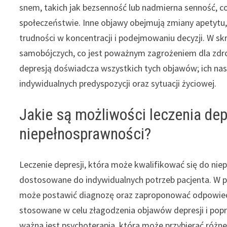
snem, takich jak bezsenność lub nadmierna senność, 
społeczeństwie. Inne objawy obejmują zmiany apetytu,
trudności w koncentracji i podejmowaniu decyzji. W s
samobójczych, co jest poważnym zagrożeniem dla zdrow
depresją doświadcza wszystkich tych objawów; ich nas
indywidualnych predyspozycji oraz sytuacji życiowej.
Jakie są możliwości leczenia depr
niepełnosprawności?
Leczenie depresji, która może kwalifikować się do ni
dostosowane do indywidualnych potrzeb pacjenta. W pier
może postawić diagnozę oraz zaproponować odpowiedni
stosowane w celu złagodzenia objawów depresji i popr
ważna jest psychoterapia, która może przybierać różne