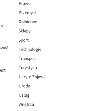
Prawo
Przemysł
Rolnictwo
tę
Sklepy
Sport
mować
Technologie
Transport
ć
Turystyka
est
Ukryte Zajawki
Uroda
Usługi
Wnętrza
z