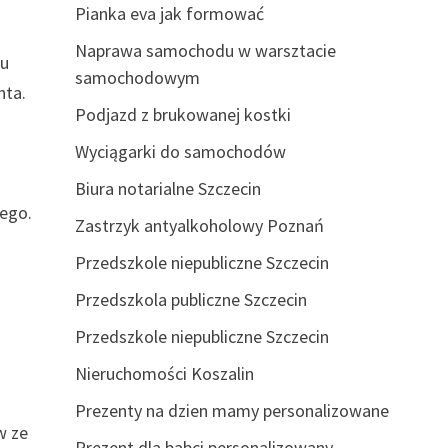
Pianka eva jak formować
Naprawa samochodu w warsztacie
wu
samochodowym
nta.
Podjazd z brukowanej kostki
Wyciągarki do samochodów
Biura notarialne Szczecin
nego.
Zastrzyk antyalkoholowy Poznań
Przedszkole niepubliczne Szczecin
Przedszkola publiczne Szczecin
Przedszkole niepubliczne Szczecin
Nieruchomości Koszalin
Prezenty na dzien mamy personalizowane
w ze
Prezent dla babci personalizowany