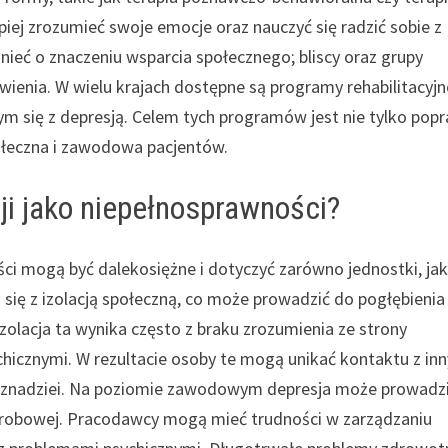
piej zrozumieć swoje emocje oraz nauczyć się radzić sobie z
eć o znaczeniu wsparcia społecznego; bliscy oraz grupy
ienia. W wielu krajach dostępne są programy rehabilitacyjn
się z depresją. Celem tych programów jest nie tylko pop
połeczna i zawodowa pacjentów.
ji jako niepełnosprawności?
i mogą być dalekosiężne i dotyczyć zarówno jednostki, jak i
 się z izolacją społeczną, co może prowadzić do pogłębienia 
zolacja ta wynika często z braku zrozumienia ze strony
chicznymi. W rezultacie osoby te mogą unikać kontaktu z in
i beznadziei. Na poziomie zawodowym depresja może prowadz
horobowej. Pracodawcy mogą mieć trudności w zarządzaniu