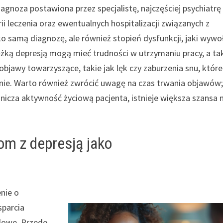
gnoza postawiona przez specjalistę, najczęściej psychiatrę 
 leczenia oraz ewentualnych hospitalizacji związanych z
ko samą diagnozę, ale również stopień dysfunkcji, jaki wywo
ężką depresją mogą mieć trudności w utrzymaniu pracy, a ta
 objawy towarzyszące, takie jak lęk czy zaburzenia snu, które
. Warto również zwrócić uwagę na czas trwania objawów; 
anicza aktywność życiową pacjenta, istnieje większa szansa 
om z depresją jako
nie o
sparcia
dowe. Przede