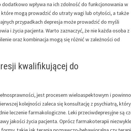
co dodatkowo wpływa na ich zdolność do funkcjonowania w
 które mogą prowadzić do utraty wagi lub otyłości, a także
krajnych przypadkach depresja może prowadzić do myśli
ia i życia pacjenta. Warto zaznaczyć, że nie każda osoba z
ilenie oraz kombinacja mogą się różnić w zależności od
esji kwalifikującej do
epełnosprawności, jest procesem wieloaspektowym i powinno
wszej kolejności zaleca się konsultację z psychiatrą, który
e leczenie farmakologiczne. Leki przeciwdepresyjne są c
awy jakości życia pacjenta. Oprócz farmakoterapii niezwykl
 formy, takie jak terapia poznawczo-behawioralna czy terap