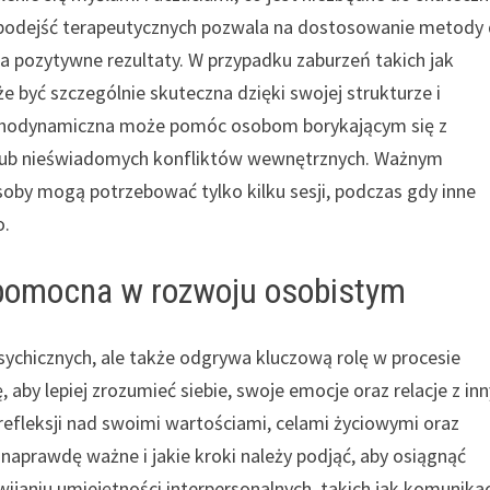
podejść terapeutycznych pozwala na dostosowanie metody
a pozytywne rezultaty. W przypadku zaburzeń takich jak
e być szczególnie skuteczna dzięki swojej strukturze i
sychodynamiczna może pomóc osobom borykającym się z
 lub nieświadomych konfliktów wewnętrznych. Ważnym
osoby mogą potrzebować tylko kilku sesji, podczas gdy inne
o.
pomocna w rozwoju osobistym
sychicznych, ale także odgrywa kluczową rolę w procesie
 aby lepiej zrozumieć siebie, swoje emocje oraz relacje z in
 refleksji nad swoimi wartościami, celami życiowymi oraz
 naprawdę ważne i jakie kroki należy podjąć, aby osiągnąć
wijaniu umiejętności interpersonalnych, takich jak komunika