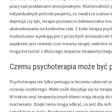
pracy nad problemami emocjonalnymi. Różnorodność 
indywidualnych potrzeb pacjenta, co zwiększa szanse n
depresja czy lęki, terapia poznawczo-behawioralna moż
ukierunkowaniu na konkretne cele. Z kolei terapia p
trudnościami wynikającymi z przeszłych doświadczeń
aspektem jest również czas trwania terapii; niektóre 
mogą korzystać z dłuższego wsparcia terapeutyczneg
Czemu psychoterapia może być 
Psychoterapia nie tylko pomaga w leczeniu zaburzeń p
rozwoju osobistego. Wiele osób decyduje się na terapię,
W trakcie sesji terapeutycznych klienci mają okazję do
marzeniami. Dzięki temu mogą odkryć, co jest dla nich
satysfakcję w życiu. Psychoterapia sprzyja również roz