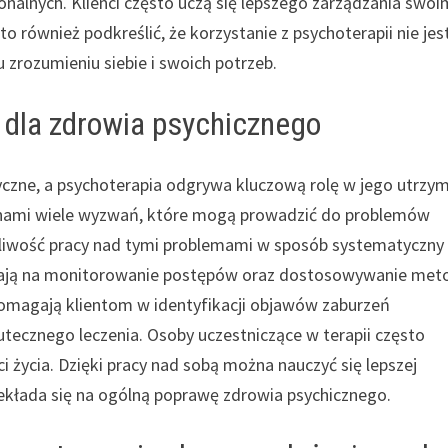
alnych. Klienci często uczą się lepszego zarządzania swoi
również podkreślić, że korzystanie z psychoterapii nie jes
zrozumieniu siebie i swoich potrzeb.
 dla zdrowia psychicznego
zyczne, a psychoterapia odgrywa kluczową rolę w jego utrzy
 nami wiele wyzwań, które mogą prowadzić do problemów
żliwość pracy nad tymi problemami w sposób systematyczny 
alają na monitorowanie postępów oraz dostosowywanie met
pomagają klientom w identyfikacji objawów zaburzeń
kutecznego leczenia. Osoby uczestniczące w terapii często
życia. Dzięki pracy nad sobą można nauczyć się lepszej
rzekłada się na ogólną poprawę zdrowia psychicznego.