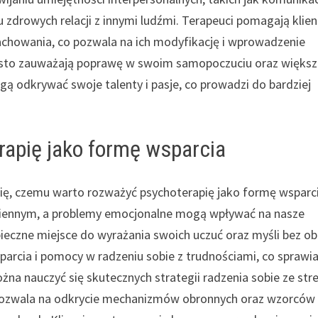
 zdrowych relacji z innymi ludźmi. Terapeuci pomagają kli
achowania, co pozwala na ich modyfikację i wprowadzenie
zęsto zauważają poprawę w swoim samopoczuciu oraz więks
gą odkrywać swoje talenty i pasje, co prowadzi do bardziej
apię jako formę wsparcia
się, czemu warto rozważyć psychoterapię jako formę wsparci
 dziennym, a problemy emocjonalne mogą wpływać na nasze
ieczne miejsce do wyrażania swoich uczuć oraz myśli bez o
parcia i pomocy w radzeniu sobie z trudnościami, co sprawia
ożna nauczyć się skutecznych strategii radzenia sobie ze st
pozwala na odkrycie mechanizmów obronnych oraz wzorców