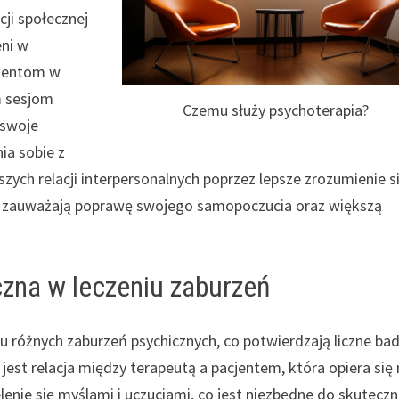
cji społecznej
eni w
lientom w
m sesjom
Czemu służy psychoterapia?
 swoje
ia sobie z
ych relacji interpersonalnych poprzez lepsze zrozumienie s
sto zauważają poprawę swojego samopoczucia oraz większą
czna w leczeniu zaburzeń
 różnych zaburzeń psychicznych, co potwierdzają liczne ba
st relacja między terapeutą a pacjentem, która opiera się 
lenie się myślami i uczuciami, co jest niezbędne do skuteczn