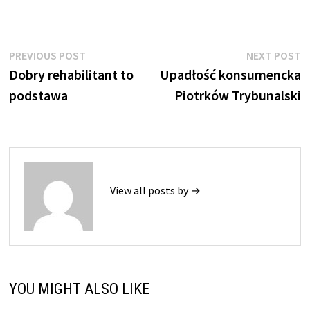
Nawigacja
Previous
N
PREVIOUS POST
NEXT POST
post:
p
Dobry rehabilitant to
Upadłość konsumencka
wpisu
podstawa
Piotrków Trybunalski
View all posts by →
YOU MIGHT ALSO LIKE