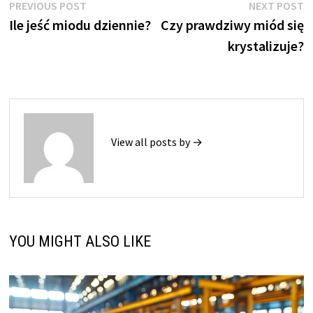
Nawigacja
Previous
N
PREVIOUS POST
NEXT POST
post:
p
Ile jeść miodu dziennie?
Czy prawdziwy miód się
wpisu
krystalizuje?
View all posts by →
YOU MIGHT ALSO LIKE