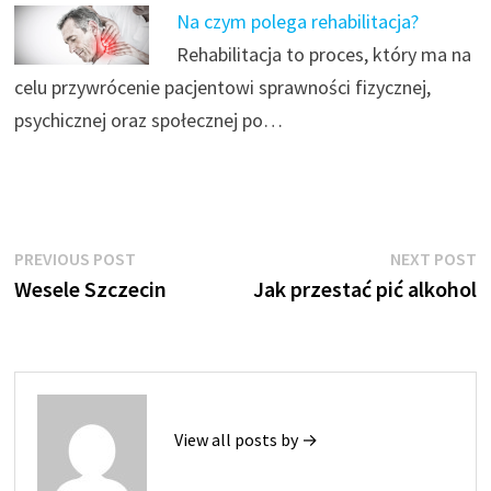
Na czym polega rehabilitacja?
Rehabilitacja to proces, który ma na
celu przywrócenie pacjentowi sprawności fizycznej,
psychicznej oraz społecznej po…
Nawigacja
Previous
N
PREVIOUS POST
NEXT POST
post:
p
Wesele Szczecin
Jak przestać pić alkohol
wpisu
View all posts by →