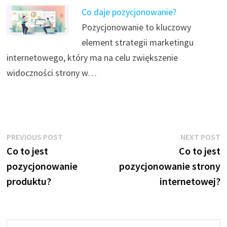
Co daje pozycjonowanie?
Pozycjonowanie to kluczowy
element strategii marketingu
internetowego, który ma na celu zwiększenie
widoczności strony w…
Nawigacja
Previous
N
PREVIOUS POST
NEXT POST
post:
p
Co to jest
Co to jest
wpisu
pozycjonowanie
pozycjonowanie strony
produktu?
internetowej?