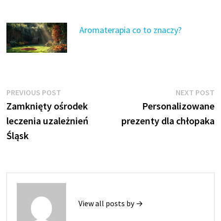
Aromaterapia co to znaczy?
Nawigacja
Previous
N
PREVIOUS POST
NEXT POST
post:
p
Zamknięty ośrodek
Personalizowane
wpisu
leczenia uzależnień
prezenty dla chłopaka
Śląsk
View all posts by →