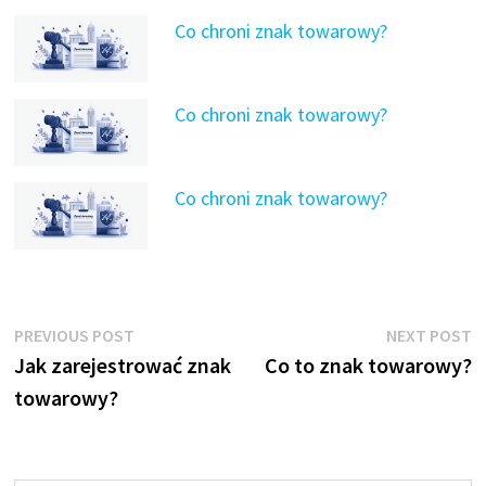
Co chroni znak towarowy?
Co chroni znak towarowy?
Co chroni znak towarowy?
Nawigacja
Previous
N
PREVIOUS POST
NEXT POST
post:
p
Jak zarejestrować znak
Co to znak towarowy?
wpisu
towarowy?