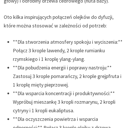
głowy) i odrobiny drzewa cedrowego (nuta bazy).
Oto kilka inspirujących połączeń olejków do dyfuzji,
które można stosować w zależności od potrzeb:
**Dla stworzenia atmosfery spokoju i wyciszenia:**
Połącz 3 krople lawendy, 2 krople rumianku
rzymskiego i 1 kroplę ylang-ylang.
**Dla pobudzenia energii i poprawy nastroju:**
Zastosuj 3 krople pomarańczy, 2 krople grejpfruta i
1 kroplę mięty pieprzowej.
**Dla wsparcia koncentracji i produktywności:**
Wypróbuj mieszankę 3 kropli rozmarynu, 2 kropli
cytryny i 1 kropli eukaliptusa.
**Dla oczyszczenia powietrza i wsparcia
odporności:** Połącz 3 krople olejku z drzewa