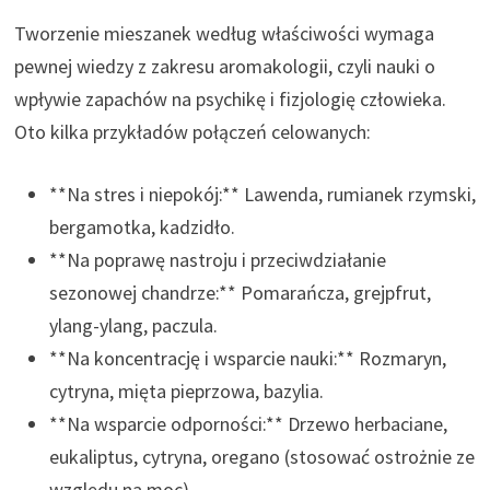
Tworzenie mieszanek według właściwości wymaga
pewnej wiedzy z zakresu aromakologii, czyli nauki o
wpływie zapachów na psychikę i fizjologię człowieka.
Oto kilka przykładów połączeń celowanych:
**Na stres i niepokój:** Lawenda, rumianek rzymski,
bergamotka, kadzidło.
**Na poprawę nastroju i przeciwdziałanie
sezonowej chandrze:** Pomarańcza, grejpfrut,
ylang-ylang, paczula.
**Na koncentrację i wsparcie nauki:** Rozmaryn,
cytryna, mięta pieprzowa, bazylia.
**Na wsparcie odporności:** Drzewo herbaciane,
eukaliptus, cytryna, oregano (stosować ostrożnie ze
względu na moc).