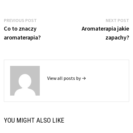
Nawigacja
Previous
N
PREVIOUS POST
NEXT POST
post:
p
Co to znaczy
Aromaterapia jakie
wpisu
aromaterapia?
zapachy?
View all posts by →
YOU MIGHT ALSO LIKE