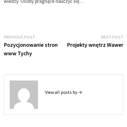
wiedzy. Osoby pragnące nauczyć się…
Nawigacja
Previous
N
PREVIOUS POST
NEXT POST
post:
p
Pozycjonowanie stron
Projekty wnętrz Wawer
wpisu
www Tychy
View all posts by →