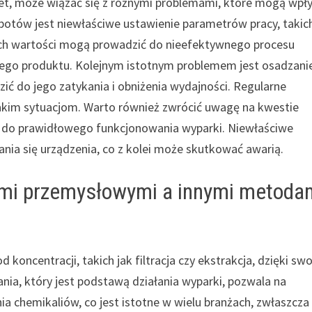
et, może wiązać się z różnymi problemami, które mogą wpł
potów jest niewłaściwe ustawienie parametrów pracy, takich
ych wartości mogą prowadzić do nieefektywnego procesu
ego produktu. Kolejnym istotnym problemem jest osadzanie
ć do jego zatykania i obniżenia wydajności. Regularne
takim sytuacjom. Warto również zwrócić uwagę na kwestie
y do prawidłowego funkcjonowania wyparki. Niewłaściwe
ia się urządzenia, co z kolei może skutkować awarią.
ami przemysłowymi a innymi metoda
koncentracji, takich jak filtracja czy ekstrakcja, dzięki swo
nia, który jest podstawą działania wyparki, pozwala na
ia chemikaliów, co jest istotne w wielu branżach, zwłaszcza