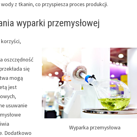
ody z tkanin, co przyspiesza proces produkcji.
ania wyparki przemysłowej
korzyści,
na oszczędność
przekłada się
rstwa mogą
etą jest
cowych,
ne usuwanie
zemysłowe
iwia
Wyparka przemysłowa
ie. Dodatkowo