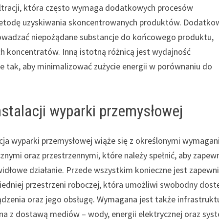
filtracji, która często wymaga dodatkowych procesów
ą metodę uzyskiwania skoncentrowanych produktów. Dodatk
rowadzać niepożądane substancje do końcowego produktu,
h koncentratów. Inną istotną różnicą jest wydajność
 tak, aby minimalizować zużycie energii w porównaniu do
stalacji wyparki przemysłowej
acja wyparki przemysłowej wiąże się z określonymi wymagan
cznymi oraz przestrzennymi, które należy spełnić, aby zapew
awidłowe działanie. Przede wszystkim konieczne jest zapewn
edniej przestrzeni roboczej, która umożliwi swobodny dost
ądzenia oraz jego obsługę. Wymagana jest także infrastrukt
na z dostawą mediów – wody, energii elektrycznej oraz sys