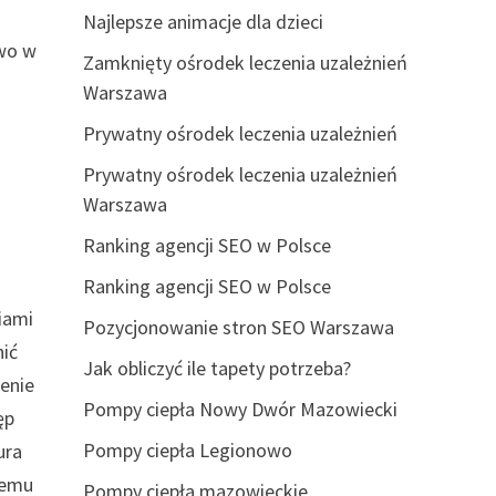
Najlepsze animacje dla dzieci
owo w
Zamknięty ośrodek leczenia uzależnień
Warszawa
Prywatny ośrodek leczenia uzależnień
Prywatny ośrodek leczenia uzależnień
Warszawa
Ranking agencji SEO w Polsce
Ranking agencji SEO w Polsce
iami
Pozycjonowanie stron SEO Warszawa
nić
Jak obliczyć ile tapety potrzeba?
ienie
Pompy ciepła Nowy Dwór Mazowiecki
ęp
Pompy ciepła Legionowo
ura
temu
Pompy ciepła mazowieckie