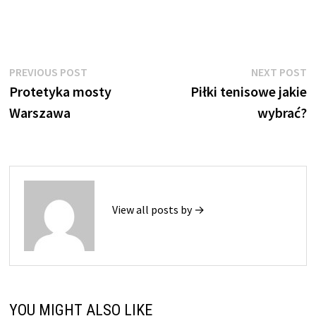
Nawigacja
Previous
N
PREVIOUS POST
NEXT POST
post:
p
Protetyka mosty
Piłki tenisowe jakie
wpisu
Warszawa
wybrać?
View all posts by →
YOU MIGHT ALSO LIKE