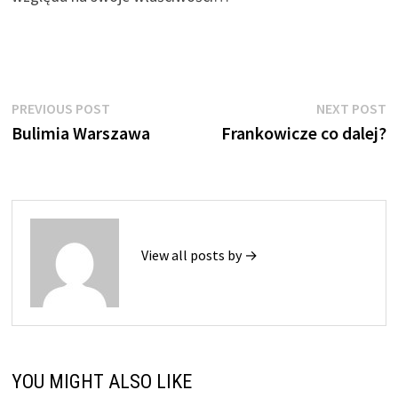
Nawigacja
Previous
N
PREVIOUS POST
NEXT POST
post:
p
Bulimia Warszawa
Frankowicze co dalej?
wpisu
View all posts by →
YOU MIGHT ALSO LIKE